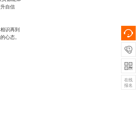
提升自信
到相识再到
观的心态。


在线
报名