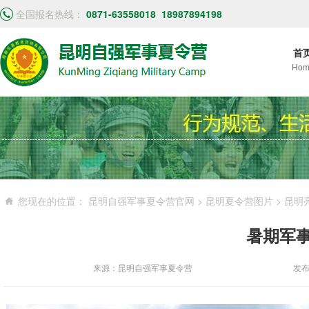
全国报名热线：
0871-63558018
18987894198
首
Hom
您现在的位置：
昆明自强军事夏令营官网
>
昆明夏令营图片
>
昆明
暑期军
来源：昆明自强军事夏令营
发布