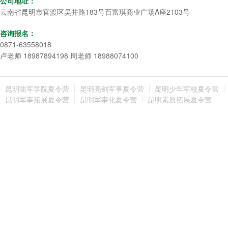
公司地址：
云南省昆明市官渡区吴井路183号百富琪商业广场A座2103号
咨询报名：
0871-63558018
卢老师 18987894198 周老师 18988074100
昆明陆军学院夏令营
昆明亮剑军事夏令营
昆明少年军校夏令营
昆明军事拓展夏令营
昆明军事化夏令营
昆明素质拓展夏令营