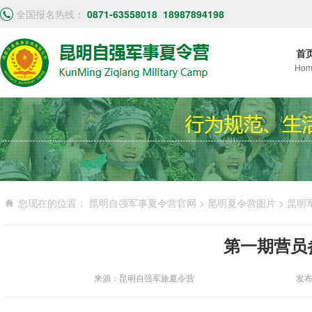
全国报名热线：
0871-63558018
18987894198
首
Hom
您现在的位置：
昆明自强军事夏令营官网
>
昆明夏令营图片
>
昆明
第一期营员
来源：昆明自强军旅夏令营
发布