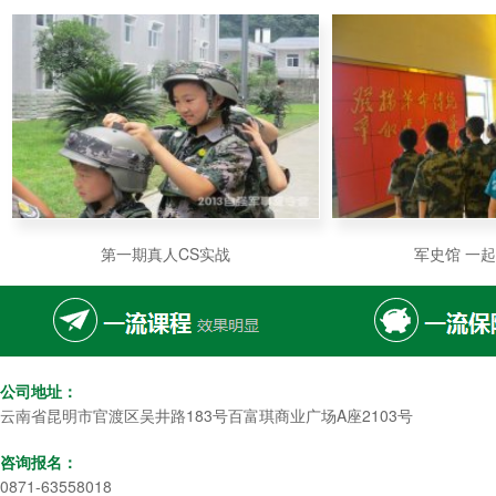
第一期真人CS实战
军史馆 一
公司地址：
云南省昆明市官渡区吴井路183号百富琪商业广场A座2103号
咨询报名：
0871-63558018