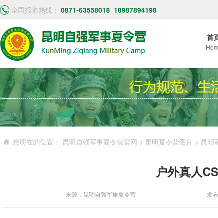
全国报名热线：
0871-63558018
18987894198
首
Hom
您现在的位置：
昆明自强军事夏令营官网
>
昆明夏令营图片
>
昆明
户外真人CS
来源：昆明自强军旅夏令营
发布