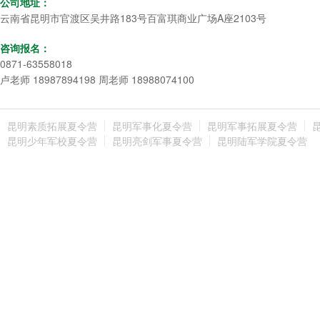
公司地址：
云南省昆明市官渡区吴井路183号百富琪商业广场A座2103号
咨询报名：
0871-63558018
卢老师 18987894198 周老师 18988074100
昆明素质拓展夏令营
昆明军事化夏令营
昆明军事拓展夏令营
昆明少年军校夏令营
昆明亮剑军事夏令营
昆明陆军学院夏令营