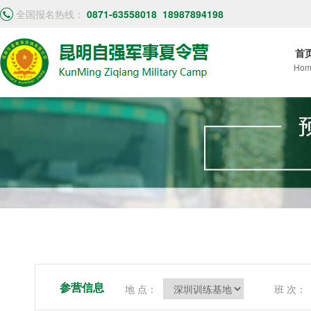
全国报名热线：
0871-63558018
18987894198
首
Hom
参营信息
地 点：
班 次：