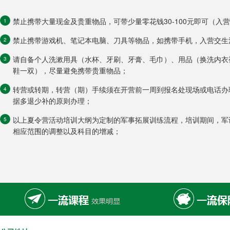
禁止携带大量现金及贵重物品，可带少量零花钱30-100元即可（入
1
禁止携带游戏机、笔记本电脑、刀具等物品，如携带手机，入营交生
2
请自备个人洗漱用具（水杯、牙刷、牙膏、毛巾）、用品（换洗内衣
3
鞋一双），尽量避免携带贵重物品；
转营或转期，转营（期）手续须在开营前一周到报名处现场或电话办
4
据多退少补的原则办理；
以上夏令营活动培训大纲为定制的军事拓展训练流程，培训期间，军
5
相应范围的调整以及科目的增减；